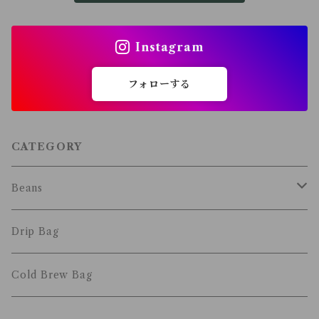
Instagram
フォローする
CATEGORY
Beans
Blended
Drip Bag
Single Origin
Cold Brew Bag
Decaf