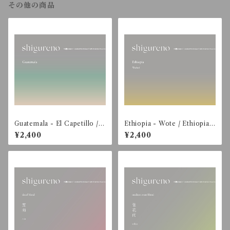
その他の商品
Guatemala - El Capetillo / B
Ethiopia - Wote / Ethiopian
ourbon - Washed【200g】
Heirloom - Washed【200
¥2,400
¥2,400
g】