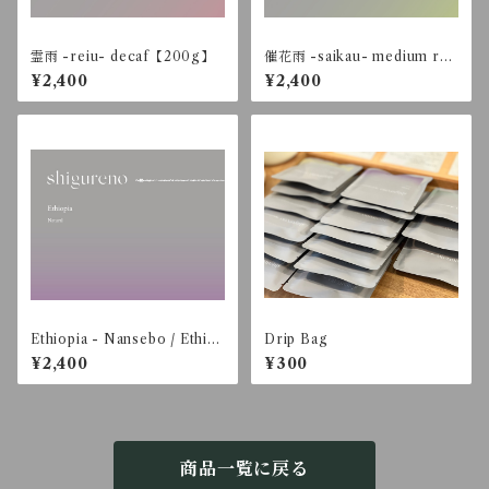
霊雨 -reiu- decaf【200g】
催花雨 -saikau- medium roa
st blend【200g】
¥2,400
¥2,400
Ethiopia - Nansebo / Ethio
Drip Bag
pian Heirloom - Natural【2
¥2,400
¥300
00g】
商品一覧に戻る