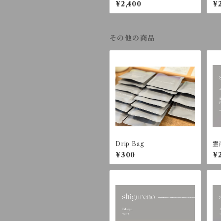
an Heirloom - Washed
io
¥2,400
¥
【200g】
a
その他の商品
Drip Bag
霊雨
g
¥300
¥