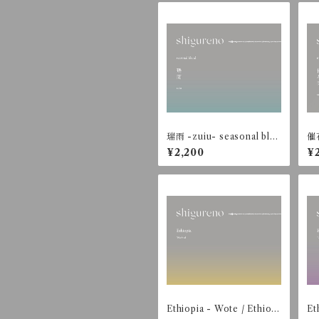
瑞雨 -zuiu- seasonal blen
催花
d【200g】
oa
¥2,200
¥
Ethiopia - Wote / Ethiopi
Et