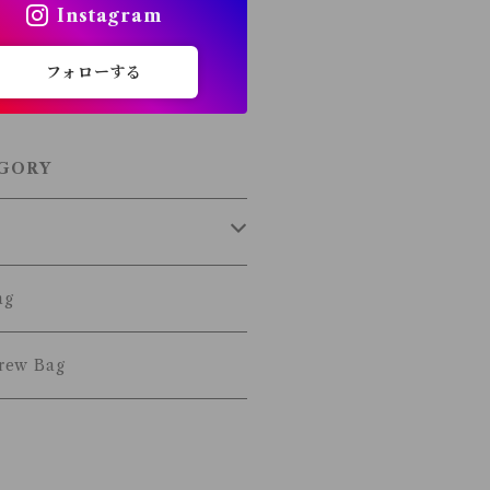
Instagram
フォローする
GORY
d
ag
Origin
rew Bag