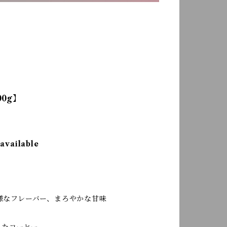
【200
【500
00g】
 available
様なフレーバー、まろやかな甘味