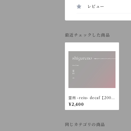
レビュー
最近チェックした商品
霊雨 -reiu- decaf【200
g】
¥2,400
同じカテゴリの商品