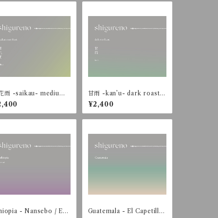
雨 -saikau- medium r
甘雨 -kan’u- dark roast b
st blend【200g】
lend【200g】
2,400
¥2,400
hiopia - Nansebo / Eth
Guatemala - El Capetillo